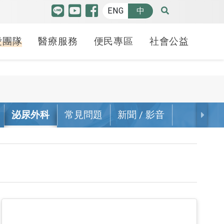
ENG
中
愛團隊
醫療服務
便民專區
社會公益
特色中心
品質認證
博愛特輯
癌防安寧
人才招募
羅許基金會獎助學金
高階機器人微創手術中
泌尿外科
常見問題
新聞 / 影音
護品質認證
療照護
請病歷
療講堂
健康日子
癌症防治
各職務招募
申請方式
心
照護品質認證
合型服務中心
斷證明申請
益服務隊
70週年
安寧療護-緩和醫療中
線上履歷填寫
學生分享
腫瘤醫學中心
心
照護品質認證
貝申請
動
幸福之路
心臟血管中心
備服務
安寧學堂不下課-紀念
照謢品質認證
礙鑑定
 袋袋相傳
冊
腦中風暨腦血管介入
護品質認證
護工
治療中心
癌友家庭關懷社區