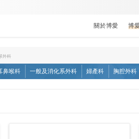
關於博愛
博
婦兒科
中醫科
健康促進
就醫指南
常見問題
醫療救助
疾病照護
長期照顧
文件申請
公益服務
尿外科
小兒科
中醫科
耳鼻喉科
一般及消化系外科
婦產科
胸腔外科
活動
生活型態醫學
門診
掛號常見問答
申請方式
關於照
居家醫
線上申
行動醫
婦產科
活動
母嬰親善
急診
門診常見問答
補助對象
肺阻塞
社區整
病歷/診
偏鄉公
(A)單位
活動
健康醫院
住院
繳費常見問答
捐款/捐物
心衰竭
影像拷
捐血活
出院準
會
無菸醫院
轉診
領藥常見問答
腎臟病
身心障
袋袋書香
無檳醫院
藥局
急診常見問答
乳癌照
外籍看