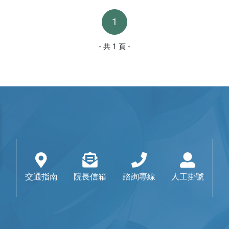
收費標準
用
1
藥品暨醫材引進
- 共 1 頁 -
五癌篩檢轉介單
用
骨質疏鬆門診時間表
通譯人才資訊
交通指南
院長信箱
諮詢專線
人工掛號