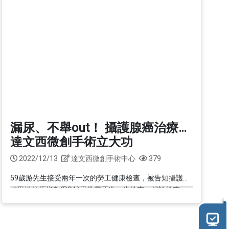
換照護品質認證
醫學減重中心
照護品質認證
脊椎微創中心
吞嚥機能重建中心
智能復健機器人中心
乳房醫學中心
高壓氧中心
漏尿、不舉out！ 攝護腺癌治療
達文西微創手術立大功
全人疼痛照護中心
2022/12/13
達文西微創手術中心
379
骨鬆暨骨折聯合照護中
心
59歲游先生接受兩年一次的勞工健康檢查，被告知攝護腺
特異性抗原指數(PSA)異常需要進一步檢查，就診檢查
睡眠中心
後，確診為攝護腺癌 ，他一時反應不過來，只記得羅東博
愛醫院泌尿外科張世琦主任跟他說...
正子影像中心