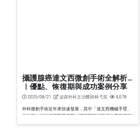
神經內科
心臟血管外
預約領藥
失物招領
宜蘭縣蘭花
會
新陳代謝科
大腸直腸外
視訊特診
感染科
整形外科
一般內科
麻醉科
那些，博愛的
風濕免疫科
耳鼻喉科
政策宣告
病房手札
眼科
收費標準
攝護腺癌達文西微創手術全解析
平日的急診
網站安全原
外傷科
｜優點、恢復期與成功案例分享
私權政策
居家手札
門診就醫費
2025/08/21
泌尿外科主治醫師林弋筑
4,078
防治性騷擾
門診手札
外科微創手術近年來快速發展，其中「達文西機械手臂」
宣示
急診就醫費
的出現，使技術更不受侷限。這項高科技設備改善了傳統
腹腔鏡手術的缺點，以精細靈活的器械，大幅提升手術靈
個資保護管
住院醫療費
活度，讓過去傳統手術難以觸及的部位，也能獲得...
私權宣告
文件申請費