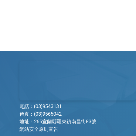
自費品項費
繳費方式
中醫看診費
電話：
(03)9543131
傳真：(03)9565042
地址：
265宜蘭縣羅東鎮南昌街83號
其他科
醫事行政部門
網站安全原則宣告