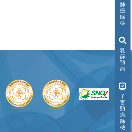
肺
傷口照護中心
癌
篩
美容醫學中心
檢
活力學苑
預防醫學／健康管理
乳
篩
中心
預
約
兒童發展聯合評估中心
職災勞工工作強化中心
共同檢查中心
子
宮
頸
癌
篩
檢