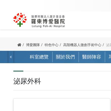
內科
外科
關於創辦人
該看哪一科
用藥查詢
公益足跡
博愛簡介
我要掛號
訊息專區
病友團體
博愛團隊
特色中心
高階機器人微創手術中心
泌
主委/執行長的話
我要當志工
防疫專區
諮詢服務
心臟血管內科
骨科
科室總覽
關於我們
醫師陣容
宗旨與理念
科別掛號
新進醫師
心衰竭病友
病人權利與義務
院長的話
交通指南
腎臟科
泌尿外科
榮耀與認證
醫師掛號
最新消息
呼吸道病友
他院駐診
血液腫瘤科
一般外科
泌尿外科
沿革紀事
看診號查詢
新聞 / 衛教
腦中風病友
預立醫療照護諮商
胃腸肝膽科
神經外科
公開資訊
查詢及取消
博愛影音
腎臟病病友
器官捐贈
胸腔內科
胸腔外科
停代診查詢
活動資訊
疼痛病友會