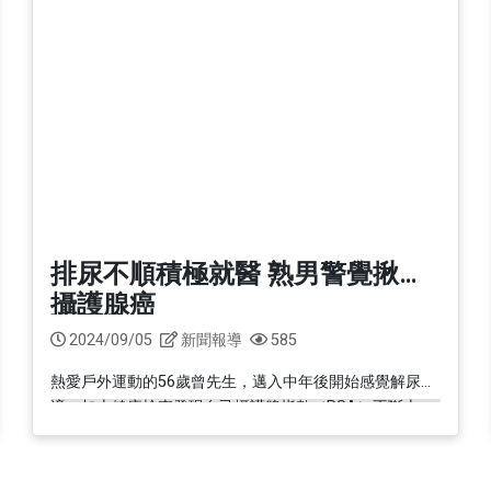
科
婦癌關懷協
健康心理專區
抽血服務
檢查常見問答
關節置
科
青少年健康促進專區
急診即時資訊
住院常見問答
腦中風
病房概況
其他常見問題
日常
下載區
電子病歷專區
排尿不順積極就醫 熟男警覺揪出
則宣告暨隱
院刊-健康日子
攝護腺癌
門診表
用
本院實施時程及範圍
2024/09/05
新聞報導
585
性侵害政策
文件申請
熱愛戶外運動的56歲曾先生，邁入中年後開始感覺解尿不
用
資安認證／資訊安全宣
適，加上健康檢查發現自己攝護腺指數（PSA）不斷上
言
衛教單張
升，遂積極就醫，進而發現自己罹患攝護腺癌。他在羅東
理政策及隱
用
博愛醫院泌尿外科團隊建議下進行微創手術...
捐款徵信
用