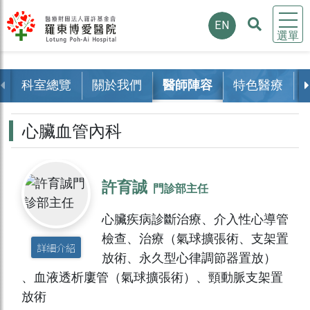
EN
選單
科室總覽
關於我們
醫師陣容
特色醫療
心臟血管內科
許育誠
門診部主任
心臟疾病診斷治療、介入性心導管
檢查、治療（氣球擴張術、支架置
詳細介紹
放術、永久型心律調節器置放）
、血液透析廔管（氣球擴張術）、頸動脈支架置
放術