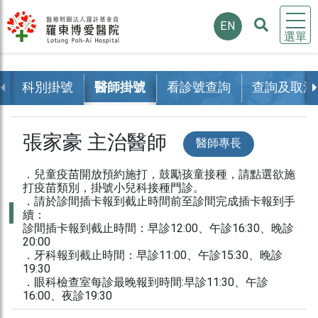
EN
選單
科別掛號
醫師掛號
看診號查詢
查詢及取消
張家豪 主治醫師
醫師專長
．兒童疫苗開放預約施打，鼓勵孩童接種，請點選欲施
打疫苗類別，掛號小兒科接種門診。
．請於診間插卡報到截止時間前至診間完成插卡報到手
續：
診間插卡報到截止時間：早診12:00、午診16:30、晚診
20:00
．牙科報到截止時間：早診11:00、午診15:30、晚診
19:30
．眼科檢查室每診最晚報到時間:早診11:30、午診
16:00、夜診19:30