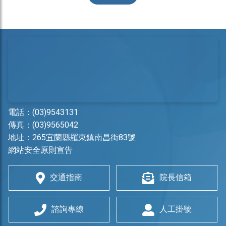
電話：
(03)9543131
傳真：(03)9565042
地址：
265宜蘭縣羅東鎮南昌街83號
網站安全原則宣告
交通指南
院長信箱
諮詢專線
人工掛號