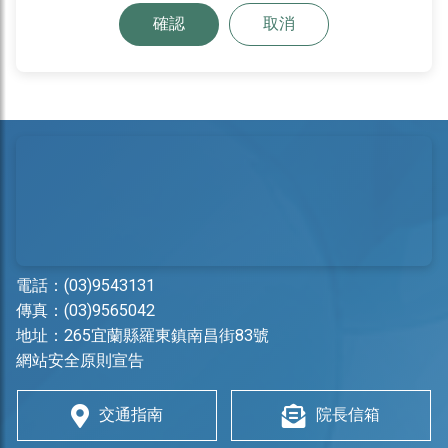
確認
取消
電話：
(03)9543131
傳真：(03)9565042
地址：
265宜蘭縣羅東鎮南昌街83號
網站安全原則宣告
交通指南
院長信箱