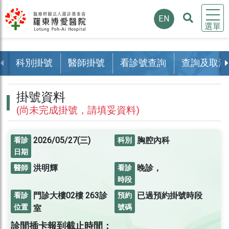
EN
選單
科別掛號
醫師掛號
看診號查詢
查詢及取消
掛號資料
(尚未完成掛號，請填妥資料)
2026/05/27(三)
胸腔內科
看診
科別
日期
洪明輝
晚診，
醫師
看診
時段
門診大樓02樓
263診
已過預約掛號時段
看診
預約
位置
號碼
室
診間插卡報到截止時間：