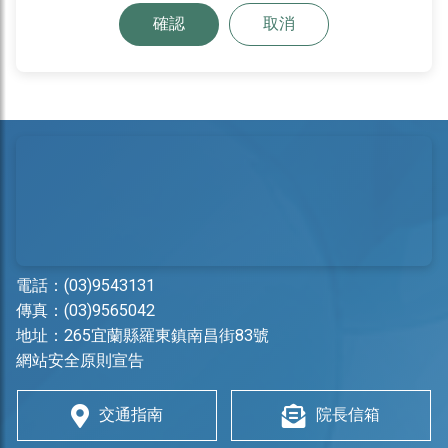
確認
取消
電話：
(03)9543131
傳真：(03)9565042
地址：
265宜蘭縣羅東鎮南昌街83號
網站安全原則宣告
交通指南
院長信箱