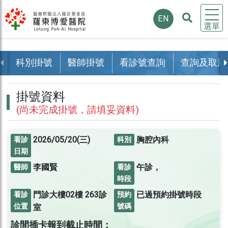
EN
選單
科別掛號
醫師掛號
看診號查詢
查詢及取消
掛號資料
(尚未完成掛號，請填妥資料)
2026/05/20(三)
胸腔內科
看診
科別
日期
李國賢
午診，
醫師
看診
時段
門診大樓02樓
263診
已過預約掛號時段
看診
預約
位置
號碼
室
診間插卡報到截止時間：