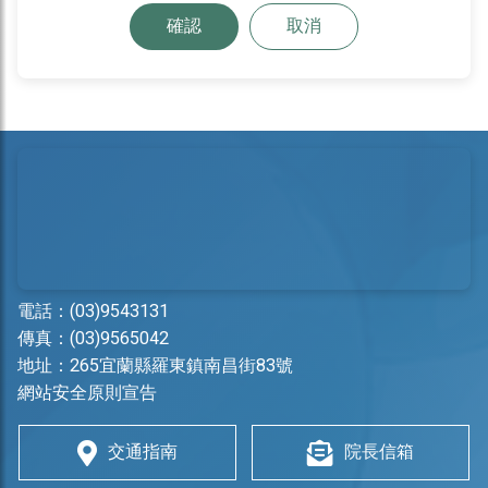
確認
取消
電話：
(03)9543131
傳真：(03)9565042
地址：
265宜蘭縣羅東鎮南昌街83號
網站安全原則宣告
交通指南
院長信箱