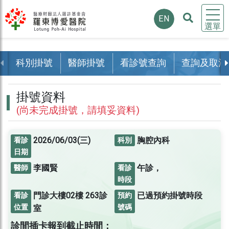
EN
選單
科別掛號
醫師掛號
看診號查詢
查詢及取消
掛號資料
(尚未完成掛號，請填妥資料)
2026/06/03(三)
胸腔內科
看診
科別
日期
李國賢
午診，
醫師
看診
時段
門診大樓02樓
263診
已過預約掛號時段
看診
預約
位置
號碼
室
診間插卡報到截止時間：