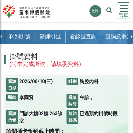
EN
選單
科別掛號
醫師掛號
看診號查詢
查詢及取消
掛號資料
(尚未完成掛號，請填妥資料)
2026/06/10(三)
胸腔內科
看診
科別
日期
李國賢
午診，
醫師
看診
時段
門診大樓02樓
263診
已過預約掛號時段
看診
預約
位置
號碼
室
診間插卡報到截止時間：