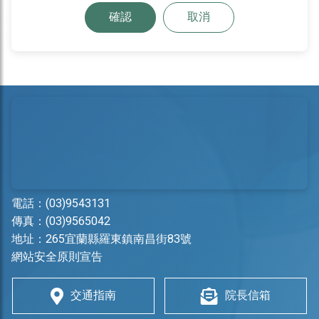
確認
取消
電話：
(03)9543131
傳真：(03)9565042
地址：
265宜蘭縣羅東鎮南昌街83號
網站安全原則宣告
交通指南
院長信箱