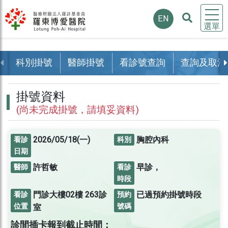
EN
選單
科別掛號
醫師掛號
看診號查詢
查詢及取消
掛號資料
(尚未完成掛號，請填妥資料)
2026/05/18(一)
胸腔內科
看診
科別
日期
許哲敏
早診，
醫師
看診
時段
門診大樓02樓
263診
已過預約掛號時段
看診
預約
位置
號碼
室
診間插卡報到截止時間：