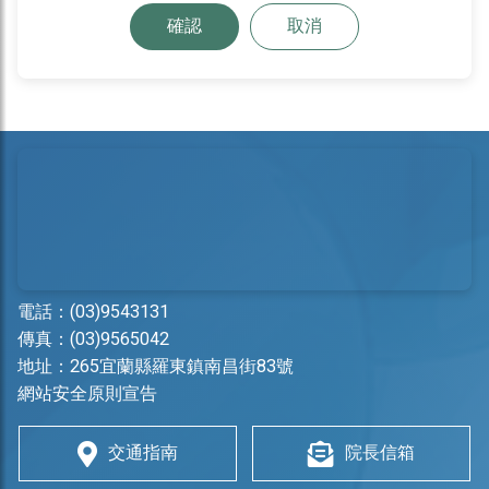
確認
取消
電話：
(03)9543131
傳真：(03)9565042
地址：
265宜蘭縣羅東鎮南昌街83號
網站安全原則宣告
交通指南
院長信箱