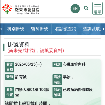
EN
選單
科別掛號
醫師掛號
看診號查詢
查詢及取消
掛號資料
(尚未完成掛號，請填妥資料)
2026/05/25(一)
心臟血管內科
看診
科別
日期
許育誠
早診，
醫師
看診
時段
門診大樓01樓
106診
已過預約掛號時段
看診
預約
位置
號碼
室
診間插卡報到截止時間：