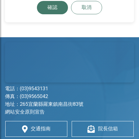
確認
取消
電話：
(03)9543131
傳真：(03)9565042
地址：
265宜蘭縣羅東鎮南昌街83號
網站安全原則宣告
交通指南
院長信箱