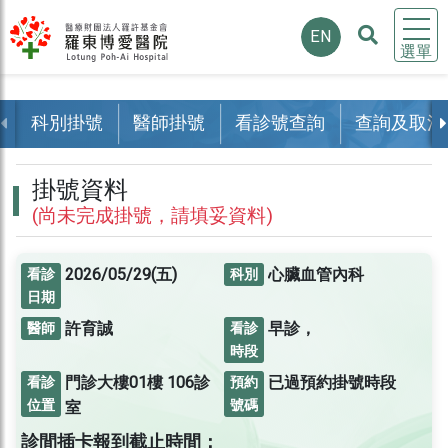
EN
選單
科別掛號
醫師掛號
看診號查詢
查詢及取消
掛號資料
(尚未完成掛號，請填妥資料)
2026/05/29(五)
心臟血管內科
看診
科別
日期
許育誠
早診，
醫師
看診
時段
門診大樓01樓
106診
已過預約掛號時段
看診
預約
位置
號碼
室
診間插卡報到截止時間：