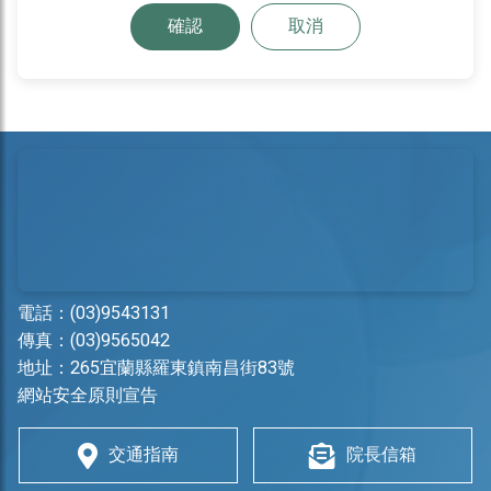
確認
取消
電話：
(03)9543131
傳真：(03)9565042
地址：
265宜蘭縣羅東鎮南昌街83號
網站安全原則宣告
交通指南
院長信箱