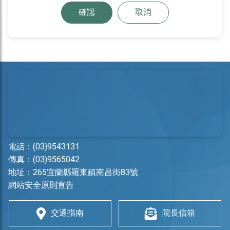
確認
取消
電話：
(03)9543131
傳真：(03)9565042
地址：
265宜蘭縣羅東鎮南昌街83號
網站安全原則宣告
交通指南
院長信箱