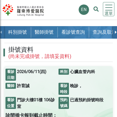
EN
選單
科別掛號
醫師掛號
看診號查詢
查詢及取消
掛號資料
(尚未完成掛號，請填妥資料)
2026/06/11(四)
心臟血管內科
看診
科別
日期
許育誠
晚診，
醫師
看診
時段
門診大樓01樓
106診
已過預約掛號時段
看診
預約
位置
號碼
室
診間插卡報到截止時間：