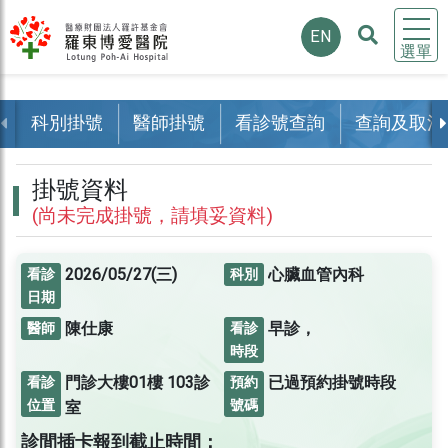
EN
選單
科別掛號
醫師掛號
看診號查詢
查詢及取消
掛號資料
(尚未完成掛號，請填妥資料)
2026/05/27(三)
心臟血管內科
看診
科別
日期
陳仕康
早診，
醫師
看診
時段
門診大樓01樓
103診
已過預約掛號時段
看診
預約
位置
號碼
室
診間插卡報到截止時間：