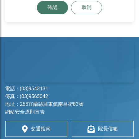
確認
取消
電話：
(03)9543131
傳真：(03)9565042
地址：
265宜蘭縣羅東鎮南昌街83號
網站安全原則宣告
交通指南
院長信箱