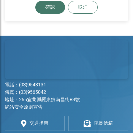
確認
取消
電話：
(03)9543131
傳真：(03)9565042
地址：
265宜蘭縣羅東鎮南昌街83號
網站安全原則宣告
交通指南
院長信箱