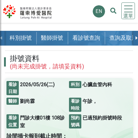
EN
選單
科別掛號
醫師掛號
看診號查詢
查詢及取消
掛號資料
(尚未完成掛號，請填妥資料)
2026/05/26(二)
心臟血管內科
看診
科別
日期
劉尚霖
午診，
醫師
看診
時段
門診大樓01樓
108診
已過預約掛號時段
看診
預約
位置
號碼
室
診間插卡報到截止時間：