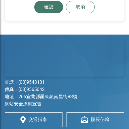
確認
取消
電話：
(03)9543131
傳真：(03)9565042
地址：
265宜蘭縣羅東鎮南昌街83號
網站安全原則宣告
交通指南
院長信箱