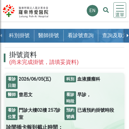
EN
選單
科別掛號
醫師掛號
看診號查詢
查詢及取消
掛號資料
(尚未完成掛號，請填妥資料)
2026/06/05(五)
血液腫瘤科
看診
科別
日期
曾思文
早診，
醫師
看診
時段
門診大樓02樓
257診
已過預約掛號時段
看診
預約
位置
號碼
室
診間插卡報到截止時間：