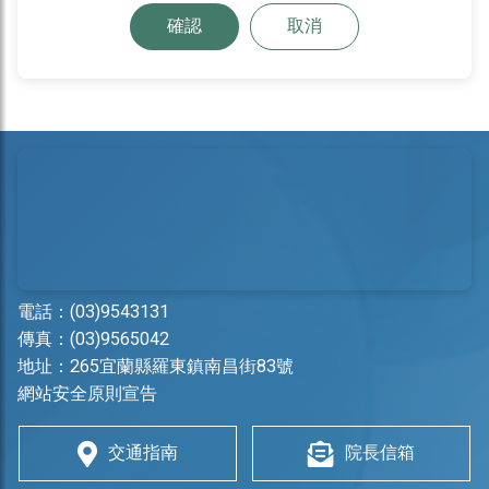
確認
取消
電話：
(03)9543131
傳真：(03)9565042
地址：
265宜蘭縣羅東鎮南昌街83號
網站安全原則宣告
交通指南
院長信箱