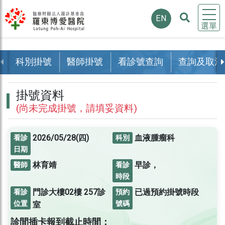
EN
選單
科別掛號
醫師掛號
看診號查詢
查詢及取消
掛號資料
(尚未完成掛號，請填妥資料)
2026/05/28(四)
血液腫瘤科
看診
科別
日期
林育靖
早診，
醫師
看診
時段
門診大樓02樓
257診
已過預約掛號時段
看診
預約
位置
號碼
室
診間插卡報到截止時間：