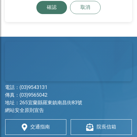
確認
取消
電話：
(03)9543131
傳真：(03)9565042
地址：
265宜蘭縣羅東鎮南昌街83號
網站安全原則宣告
交通指南
院長信箱