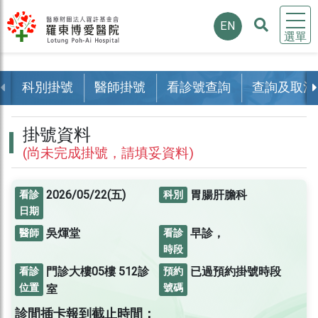
EN
選單
科別掛號
醫師掛號
看診號查詢
查詢及取消
掛號資料
(尚未完成掛號，請填妥資料)
2026/05/22(五)
胃腸肝膽科
看診
科別
日期
吳煇堂
早診，
醫師
看診
時段
門診大樓05樓
512診
已過預約掛號時段
看診
預約
位置
號碼
室
診間插卡報到截止時間：