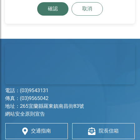
確認
取消
電話：
(03)9543131
傳真：(03)9565042
地址：
265宜蘭縣羅東鎮南昌街83號
網站安全原則宣告
交通指南
院長信箱