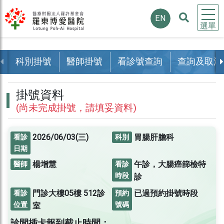
EN
選單
科別掛號
醫師掛號
看診號查詢
查詢及取消
掛號資料
(尚未完成掛號，請填妥資料)
2026/06/03(三)
胃腸肝膽科
看診
科別
日期
楊增慧
午診，大腸癌篩檢特
醫師
看診
時段
診
門診大樓05樓
512診
已過預約掛號時段
看診
預約
位置
號碼
室
診間插卡報到截止時間：