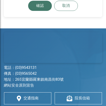
確認
取消
電話：
(03)9543131
傳真：(03)9565042
地址：
265宜蘭縣羅東鎮南昌街83號
網站安全原則宣告
交通指南
院長信箱