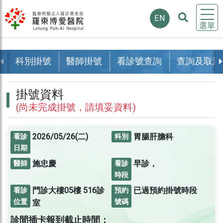
EN
選單
科別掛號
醫師掛號
看診號查詢
查詢及取消
掛號資料
(尚未完成掛號，請填妥資料)
2026/05/26(二)
胃腸肝膽科
看診
科別
日期
施忠慶
早診，
醫師
看診
時段
門診大樓05樓
516診
已過預約掛號時段
看診
預約
位置
號碼
室
診間插卡報到截止時間：