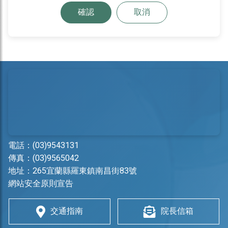
確認
取消
電話：
(03)9543131
傳真：(03)9565042
地址：
265宜蘭縣羅東鎮南昌街83號
網站安全原則宣告
交通指南
院長信箱