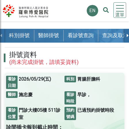
EN
選單
科別掛號
醫師掛號
看診號查詢
查詢及取消
掛號資料
(尚未完成掛號，請填妥資料)
2026/05/29(五)
胃腸肝膽科
看診
科別
日期
施忠慶
早診，
醫師
看診
時段
門診大樓05樓
511診
已過預約掛號時段
看診
預約
位置
號碼
室
診間插卡報到截止時間：