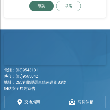
確認
取消
電話：
(03)9543131
傳真：(03)9565042
地址：
265宜蘭縣羅東鎮南昌街83號
網站安全原則宣告
交通指南
院長信箱