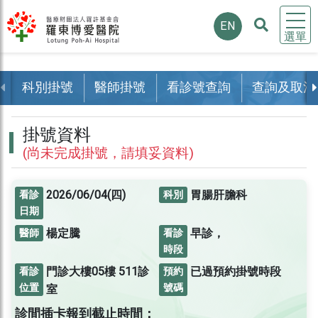
EN
選單
科別掛號
醫師掛號
看診號查詢
查詢及取消
掛號資料
(尚未完成掛號，請填妥資料)
2026/06/04(四)
胃腸肝膽科
看診
科別
日期
楊定騰
早診，
醫師
看診
時段
門診大樓05樓
511診
已過預約掛號時段
看診
預約
位置
號碼
室
診間插卡報到截止時間：