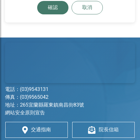
確認
取消
電話：
(03)9543131
傳真：(03)9565042
地址：
265宜蘭縣羅東鎮南昌街83號
網站安全原則宣告
交通指南
院長信箱