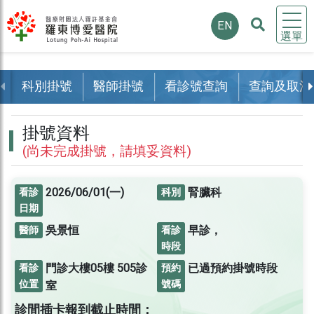
EN
選單
科別掛號
醫師掛號
看診號查詢
查詢及取消
掛號資料
(尚未完成掛號，請填妥資料)
2026/06/01(一)
腎臟科
看診
科別
日期
吳景恒
早診，
醫師
看診
時段
門診大樓05樓
505診
已過預約掛號時段
看診
預約
位置
號碼
室
診間插卡報到截止時間：