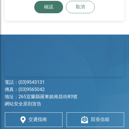
確認
取消
電話：
(03)9543131
傳真：(03)9565042
地址：
265宜蘭縣羅東鎮南昌街83號
網站安全原則宣告
交通指南
院長信箱