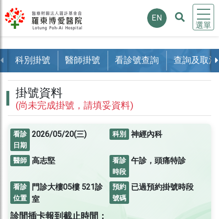
EN
選單
科別掛號
醫師掛號
看診號查詢
查詢及取消
掛號資料
(尚未完成掛號，請填妥資料)
2026/05/20(三)
神經內科
看診
科別
日期
高志堅
午診，頭痛特診
醫師
看診
時段
門診大樓05樓
521診
已過預約掛號時段
看診
預約
位置
號碼
室
診間插卡報到截止時間：