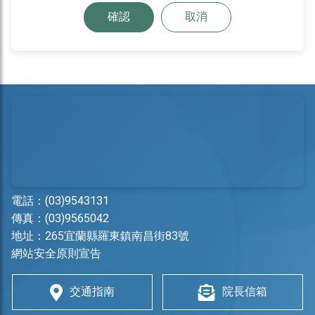
確認
取消
電話：
(03)9543131
傳真：(03)9565042
地址：
265宜蘭縣羅東鎮南昌街83號
網站安全原則宣告
交通指南
院長信箱