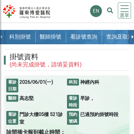
EN
選單
科別掛號
醫師掛號
看診號查詢
查詢及取消
掛號資料
(尚未完成掛號，請填妥資料)
2026/06/01(一)
神經內科
看診
科別
日期
高志堅
早診，
醫師
看診
時段
門診大樓05樓
521診
已過預約掛號時段
看診
預約
位置
號碼
室
診間插卡報到截止時間：