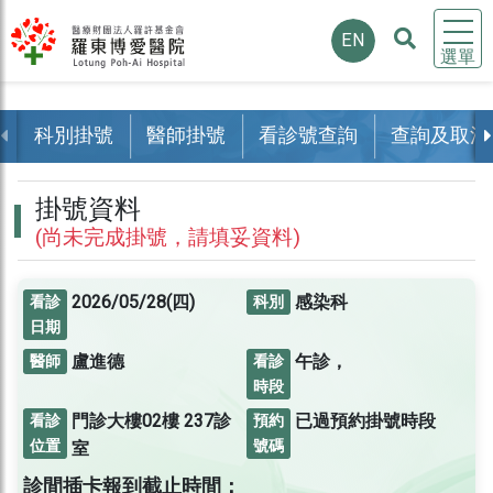
EN
選單
科別掛號
醫師掛號
看診號查詢
查詢及取消
掛號資料
(尚未完成掛號，請填妥資料)
2026/05/28(四)
感染科
看診
科別
日期
盧進德
午診，
醫師
看診
時段
門診大樓02樓
237診
已過預約掛號時段
看診
預約
位置
號碼
室
診間插卡報到截止時間：