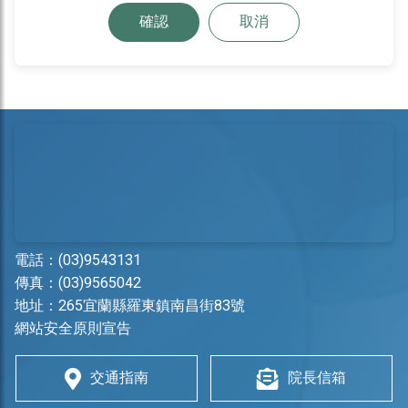
確認
取消
電話：
(03)9543131
傳真：(03)9565042
地址：
265宜蘭縣羅東鎮南昌街83號
網站安全原則宣告
交通指南
院長信箱