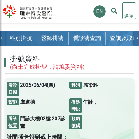
EN
選單
科別掛號
醫師掛號
看診號查詢
查詢及取消
掛號資料
(尚未完成掛號，請填妥資料)
2026/06/04(四)
感染科
看診
科別
日期
盧進德
午診，
醫師
看診
時段
門診大樓02樓
237診
看診
預約
位置
號碼
室
診間插卡報到截止時間：