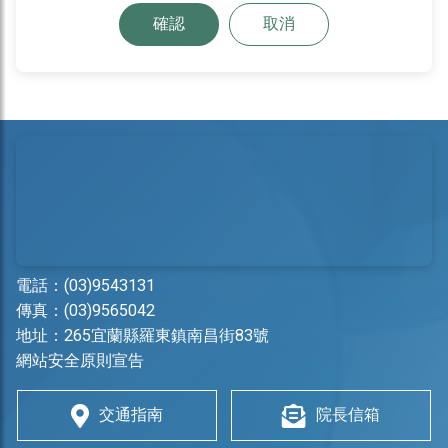
確認
取消
電話：
(03)9543131
傳真：(03)9565042
地址：
265宜蘭縣羅東鎮南昌街83號
網站安全原則宣告
交通指南
院長信箱