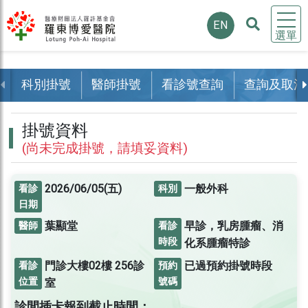
EN
選單
科別掛號
醫師掛號
看診號查詢
查詢及取消
掛號資料
(尚未完成掛號，請填妥資料)
2026/06/05(五)
一般外科
看診
科別
日期
葉顯堂
早診，乳房腫瘤、消
醫師
看診
時段
化系腫瘤特診
門診大樓02樓
256診
已過預約掛號時段
看診
預約
位置
號碼
室
診間插卡報到截止時間：