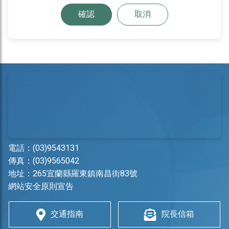
確認
取消
電話：
(03)9543131
傳真：(03)9565042
地址：
265宜蘭縣羅東鎮南昌街83號
網站安全原則宣告
交通指南
院長信箱