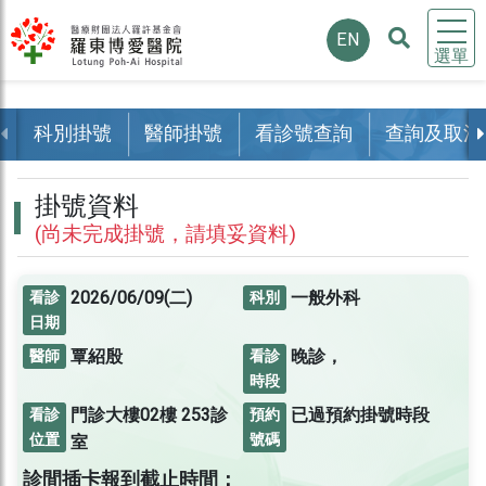
EN
選單
科別掛號
醫師掛號
看診號查詢
查詢及取消
掛號資料
(尚未完成掛號，請填妥資料)
2026/06/09(二)
一般外科
看診
科別
日期
覃紹殷
晚診，
醫師
看診
時段
門診大樓02樓
253診
已過預約掛號時段
看診
預約
位置
號碼
室
診間插卡報到截止時間：