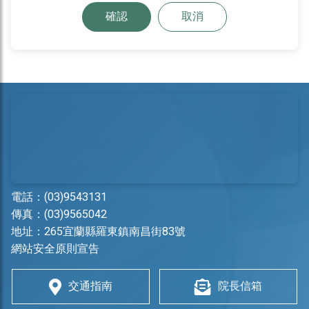
確認
取消
電話：
(03)9543131
傳真：(03)9565042
地址：
265宜蘭縣羅東鎮南昌街83號
網站安全原則宣告
交通指南
院長信箱