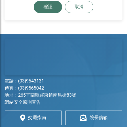
確認
取消
電話：
(03)9543131
傳真：(03)9565042
地址：
265宜蘭縣羅東鎮南昌街83號
網站安全原則宣告
交通指南
院長信箱