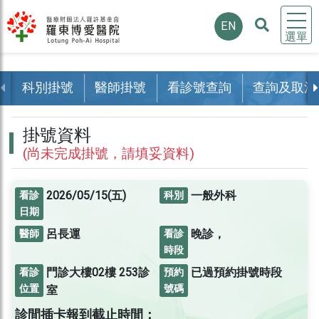
EN
選單
科別掛號
醫師掛號
看診號查詢
查詢及取消
掛號資料
(尚未完成掛號，請填妥資料)
2026/05/15(五)
一般外科
看診
科別
日期
呂長運
晚診，
醫師
看診
時段
門診大樓02樓
253診
已過預約掛號時段
看診
預約
位置
號碼
室
診間插卡報到截止時間：