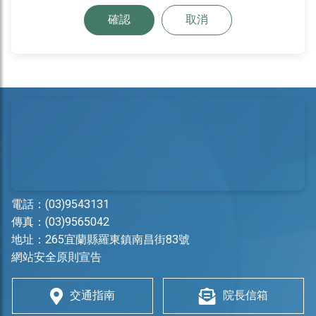
確認
取消
電話：
(03)9543131
傳真：(03)9565042
地址：
265宜蘭縣羅東鎮南昌街83號
網站安全原則宣告
交通指南
院長信箱