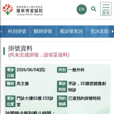
EN
選單
科別掛號
醫師掛號
看診號查詢
查詢及取消
掛號資料
(尚未完成掛號，請填妥資料)
2026/06/04(四)
一般外科
看診
科別
日期
吳文揚
早診，3D腹腔鏡微創
醫師
看診
時段
特診
門診大樓02樓
253診
已過預約掛號時段
看診
預約
位置
號碼
室
診間插卡報到截止時間：