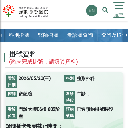
EN
選單
科別掛號
醫師掛號
看診號查詢
查詢及取消
掛號資料
(尚未完成掛號，請填妥資料)
2026/05/20(三)
整形外科
看診
科別
日期
鄧藍暄
午診，
醫師
看診
時段
門診大樓06樓
602診
已過預約掛號時段
看診
預約
位置
號碼
室
診間插卡報到截止時間：