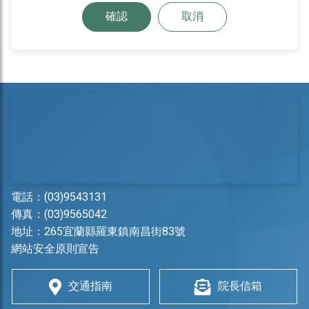
確認
取消
電話：
(03)9543131
傳真：(03)9565042
地址：
265宜蘭縣羅東鎮南昌街83號
網站安全原則宣告
交通指南
院長信箱