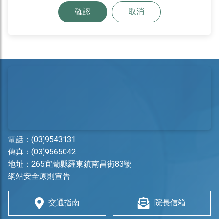
確認
取消
電話：
(03)9543131
傳真：(03)9565042
地址：
265宜蘭縣羅東鎮南昌街83號
網站安全原則宣告
交通指南
院長信箱