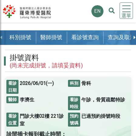
EN
選單
科別掛號
醫師掛號
看診號查詢
查詢及取消
掛號資料
(尚未完成掛號，請填妥資料)
2026/06/01(一)
骨科
看診
科別
日期
李濟生
午診，骨質疏鬆特診
醫師
看診
時段
門診大樓02樓
221診
已過預約掛號時段
看診
預約
位置
號碼
室
診間插卡報到截止時間：