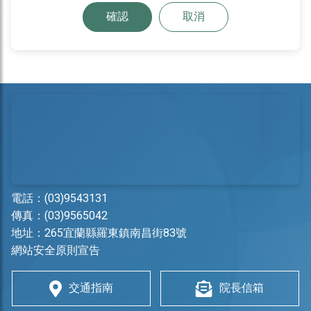
確認
取消
電話：
(03)9543131
傳真：(03)9565042
地址：
265宜蘭縣羅東鎮南昌街83號
網站安全原則宣告
交通指南
院長信箱