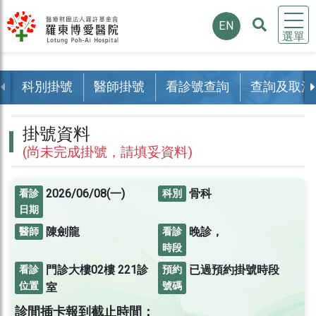
EN
選單
科別掛號
醫師掛號
看診號查詢
查詢及取消
掛號資料
(尚未完成掛號，請填妥資料)
2026/06/08(一)
骨科
看診
科別
日期
陳劍龍
晚診，
醫師
看診
時段
門診大樓02樓
221診
已過預約掛號時段
看診
預約
位置
號碼
室
診間插卡報到截止時間：