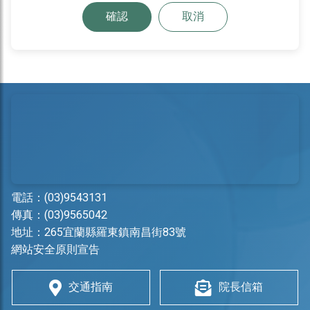
確認
取消
電話：
(03)9543131
傳真：(03)9565042
地址：
265宜蘭縣羅東鎮南昌街83號
網站安全原則宣告
交通指南
院長信箱