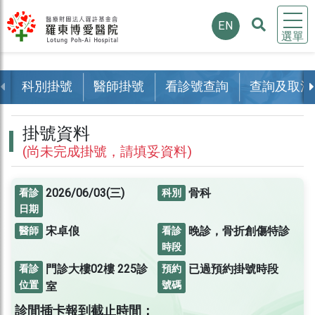
EN
選單
科別掛號
醫師掛號
看診號查詢
查詢及取消
掛號資料
(尚未完成掛號，請填妥資料)
2026/06/03(三)
骨科
看診
科別
日期
宋卓俍
晚診，骨折創傷特診
醫師
看診
時段
門診大樓02樓
225診
已過預約掛號時段
看診
預約
位置
號碼
室
診間插卡報到截止時間：