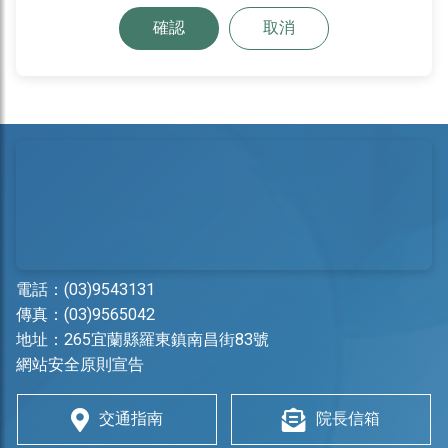
確認
取消
電話：
(03)9543131
傳真：(03)9565042
地址：
265宜蘭縣羅東鎮南昌街83號
網站安全原則宣告
交通指南
院長信箱