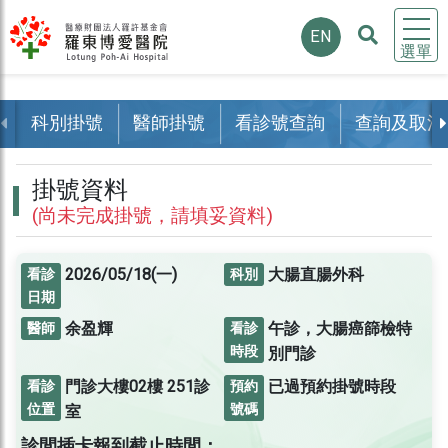
EN
選單
科別掛號
醫師掛號
看診號查詢
查詢及取消
掛號資料
(尚未完成掛號，請填妥資料)
2026/05/18(一)
大腸直腸外科
看診
科別
日期
余盈輝
午診，大腸癌篩檢特
醫師
看診
時段
別門診
門診大樓02樓
251診
已過預約掛號時段
看診
預約
位置
號碼
室
診間插卡報到截止時間：