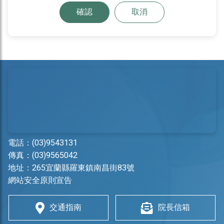
確認
取消
電話：
(03)9543131
傳真：(03)9565042
地址：
265宜蘭縣羅東鎮南昌街83號
網站安全原則宣告
交通指南
院長信箱