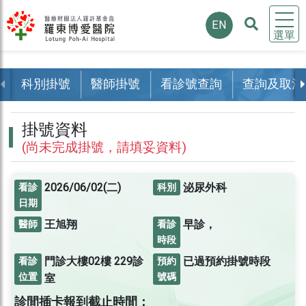
EN
選單
科別掛號
醫師掛號
看診號查詢
查詢及取消
掛號資料
(尚未完成掛號，請填妥資料)
2026/06/02(二)
泌尿外科
看診
科別
日期
王旭翔
早診，
醫師
看診
時段
門診大樓02樓
229診
已過預約掛號時段
看診
預約
位置
號碼
室
診間插卡報到截止時間：