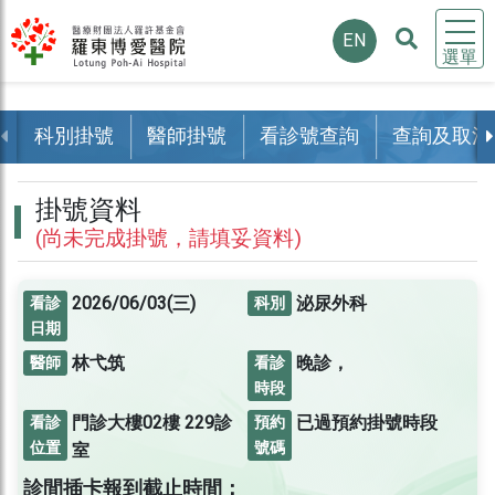
EN
選單
科別掛號
醫師掛號
看診號查詢
查詢及取消
掛號資料
(尚未完成掛號，請填妥資料)
2026/06/03(三)
泌尿外科
看診
科別
日期
林弋筑
晚診，
醫師
看診
時段
門診大樓02樓
229診
已過預約掛號時段
看診
預約
位置
號碼
室
診間插卡報到截止時間：