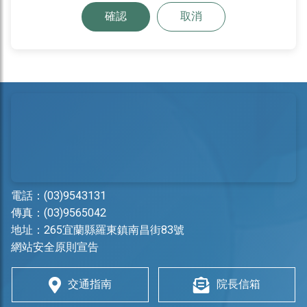
確認
取消
電話：
(03)9543131
傳真：(03)9565042
地址：
265宜蘭縣羅東鎮南昌街83號
網站安全原則宣告
交通指南
院長信箱