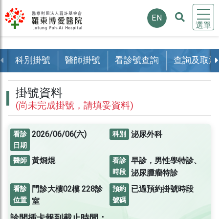
EN
選單
科別掛號
醫師掛號
看診號查詢
查詢及取消
掛號資料
(尚未完成掛號，請填妥資料)
2026/06/06(六)
泌尿外科
看診
科別
日期
黃烱焜
早診，男性學特診、
醫師
看診
時段
泌尿腫瘤特診
門診大樓02樓
228診
已過預約掛號時段
看診
預約
位置
號碼
室
診間插卡報到截止時間：