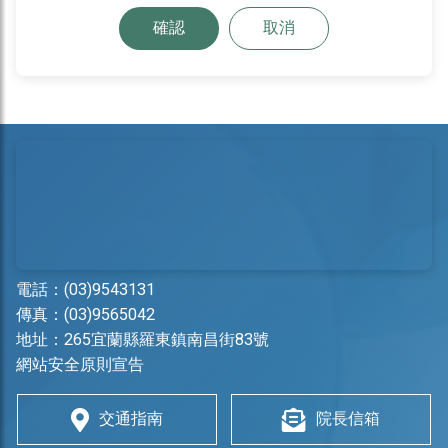
確認
取消
電話：
(03)9543131
傳真：(03)9565042
地址：
265宜蘭縣羅東鎮南昌街83號
網站安全原則宣告
交通指南
院長信箱