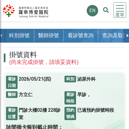
EN
選單
科別掛號
醫師掛號
看診號查詢
查詢及取消
掛號資料
(尚未完成掛號，請填妥資料)
2026/05/21(四)
泌尿外科
看診
科別
日期
方立仁
早診，
醫師
看診
時段
門診大樓02樓
228診
已過預約掛號時段
看診
預約
位置
號碼
室
診間插卡報到截止時間：