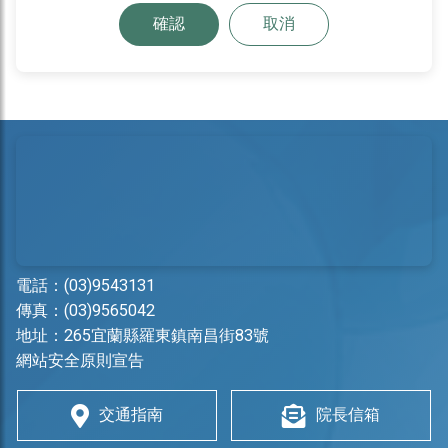
確認
取消
電話：
(03)9543131
傳真：(03)9565042
地址：
265宜蘭縣羅東鎮南昌街83號
網站安全原則宣告
交通指南
院長信箱