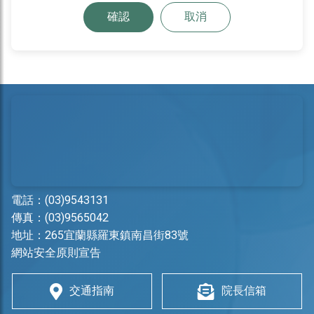
確認
取消
電話：
(03)9543131
傳真：(03)9565042
地址：
265宜蘭縣羅東鎮南昌街83號
網站安全原則宣告
交通指南
院長信箱