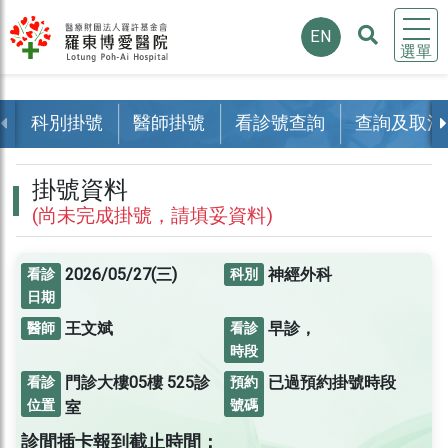
EN
選單
科別掛號
醫師掛號
看診號查詢
查詢及取消
掛號資料
(尚未完成掛號，請填妥資料)
2026/05/27(三)
神經外科
看診
科別
日期
王文斌
早診，
醫師
看診
時段
門診大樓05樓
525診
已過預約掛號時段
看診
預約
位置
號碼
室
診間插卡報到截止時間：