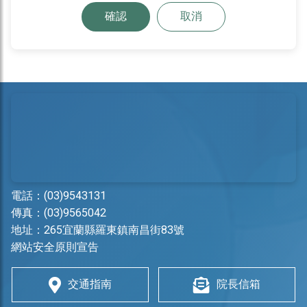
確認
取消
電話：
(03)9543131
傳真：(03)9565042
地址：
265宜蘭縣羅東鎮南昌街83號
網站安全原則宣告
交通指南
院長信箱