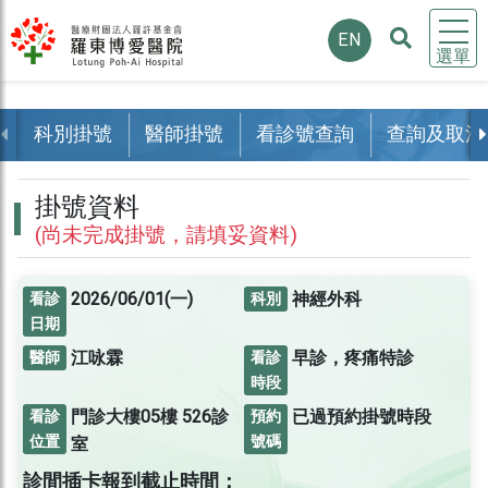
EN
選單
科別掛號
醫師掛號
看診號查詢
查詢及取消
掛號資料
(尚未完成掛號，請填妥資料)
2026/06/01(一)
神經外科
看診
科別
日期
江咏霖
早診，疼痛特診
醫師
看診
時段
門診大樓05樓
526診
已過預約掛號時段
看診
預約
位置
號碼
室
診間插卡報到截止時間：