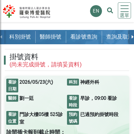
EN
選單
科別掛號
醫師掛號
看診號查詢
查詢及取消
掛號資料
(尚未完成掛號，請填妥資料)
2026/05/23(六)
神經外科
看診
科別
日期
劉一廷
早診，09:00 看診
醫師
看診
時段
門診大樓05樓
525診
已過預約掛號時段
看診
預約
位置
號碼
室
診間插卡報到截止時間：