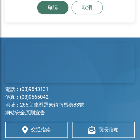
確認
取消
電話：
(03)9543131
傳真：(03)9565042
地址：
265宜蘭縣羅東鎮南昌街83號
網站安全原則宣告
交通指南
院長信箱