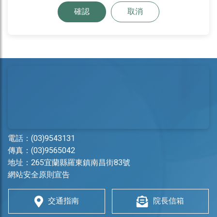
確認
取消
電話：
(03)9543131
傳真：(03)9565042
地址：
265宜蘭縣羅東鎮南昌街83號
網站安全原則宣告
交通指南
院長信箱