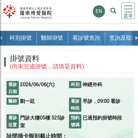
EN
選單
科別掛號
醫師掛號
看診號查詢
查詢及取消
掛號資料
(尚未完成掛號，請填妥資料)
2026/06/06(六)
神經外科
看診
科別
日期
劉一廷
早診，09:00 看診
醫師
看診
時段
門診大樓05樓
525診
已過預約掛號時段
看診
預約
位置
號碼
室
診間插卡報到截止時間：