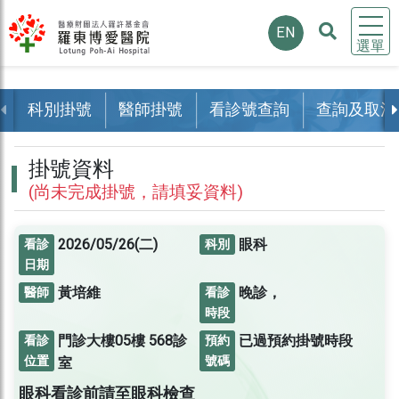
EN
選單
科別掛號
醫師掛號
看診號查詢
查詢及取消
掛號資料
(尚未完成掛號，請填妥資料)
2026/05/26(二)
眼科
看診
科別
日期
黃培維
晚診，
醫師
看診
時段
門診大樓05樓
568診
已過預約掛號時段
看診
預約
位置
號碼
室
眼科看診前請至眼科檢查