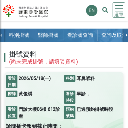
EN
選單
科別掛號
醫師掛號
看診號查詢
查詢及取消
掛號資料
(尚未完成掛號，請填妥資料)
2026/05/18(一)
耳鼻喉科
看診
科別
日期
黃俊棋
早診，
醫師
看診
時段
門診大樓06樓
612診
已過預約掛號時段
看診
預約
位置
號碼
室
診間插卡報到截止時間：