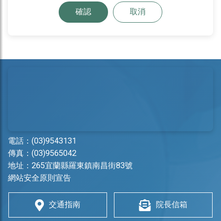
確認
取消
電話：
(03)9543131
傳真：(03)9565042
地址：
265宜蘭縣羅東鎮南昌街83號
網站安全原則宣告
交通指南
院長信箱