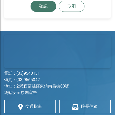
確認
取消
電話：
(03)9543131
傳真：(03)9565042
地址：
265宜蘭縣羅東鎮南昌街83號
網站安全原則宣告
交通指南
院長信箱