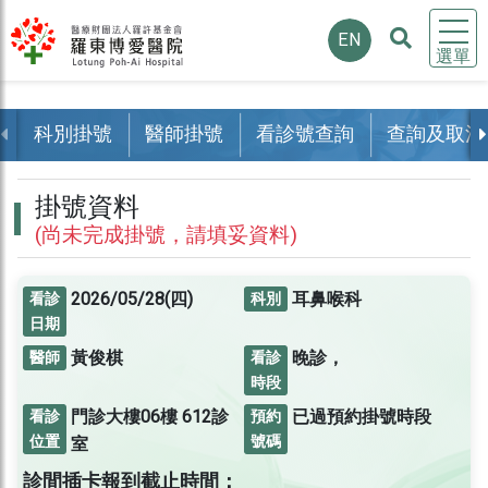
EN
選單
科別掛號
醫師掛號
看診號查詢
查詢及取消
掛號資料
(尚未完成掛號，請填妥資料)
2026/05/28(四)
耳鼻喉科
看診
科別
日期
黃俊棋
晚診，
醫師
看診
時段
門診大樓06樓
612診
已過預約掛號時段
看診
預約
位置
號碼
室
診間插卡報到截止時間：