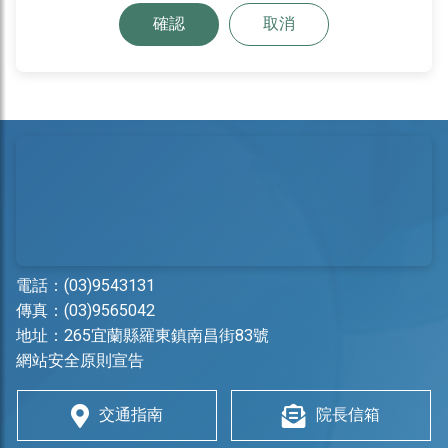
確認
取消
電話：
(03)9543131
傳真：(03)9565042
地址：
265宜蘭縣羅東鎮南昌街83號
網站安全原則宣告
交通指南
院長信箱