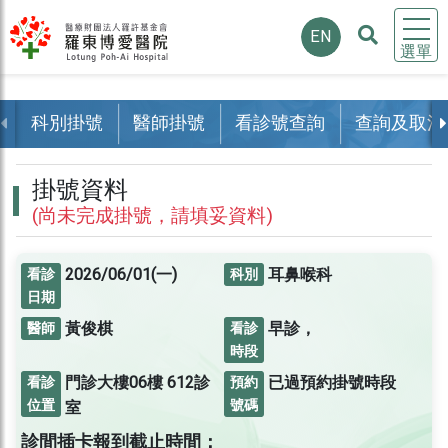
EN
選單
科別掛號
醫師掛號
看診號查詢
查詢及取消
掛號資料
(尚未完成掛號，請填妥資料)
2026/06/01(一)
耳鼻喉科
看診
科別
日期
黃俊棋
早診，
醫師
看診
時段
門診大樓06樓
612診
已過預約掛號時段
看診
預約
位置
號碼
室
診間插卡報到截止時間：