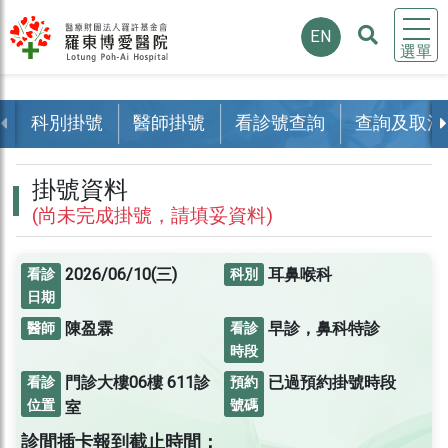
EN
選單
科別掛號
醫師掛號
看診號查詢
查詢及取消
掛號資料
(尚未完成掛號，請填妥資料)
2026/06/10(三)
耳鼻喉科
看診
科別
日期
陳盈霖
早診，鼻科特診
醫師
看診
時段
門診大樓06樓
611診
已過預約掛號時段
看診
預約
位置
號碼
室
診間插卡報到截止時間：