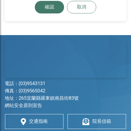
確認
取消
電話：
(03)9543131
傳真：(03)9565042
地址：
265宜蘭縣羅東鎮南昌街83號
網站安全原則宣告
交通指南
院長信箱