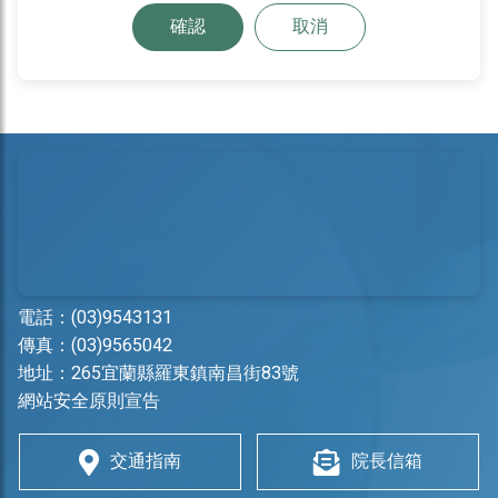
確認
取消
電話：
(03)9543131
傳真：(03)9565042
地址：
265宜蘭縣羅東鎮南昌街83號
網站安全原則宣告
交通指南
院長信箱