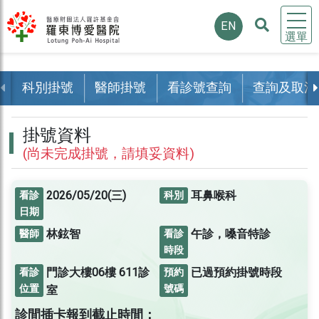
EN
選單
科別掛號
醫師掛號
看診號查詢
查詢及取消
掛號資料
(尚未完成掛號，請填妥資料)
2026/05/20(三)
耳鼻喉科
看診
科別
日期
林鉉智
午診，嗓音特診
醫師
看診
時段
門診大樓06樓
611診
已過預約掛號時段
看診
預約
位置
號碼
室
診間插卡報到截止時間：