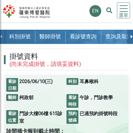
EN
選單
科別掛號
醫師掛號
看診號查詢
查詢及取消
掛號資料
(尚未完成掛號，請填妥資料)
2026/06/10(三)
耳鼻喉科
看診
科別
日期
柯政郁
午診，門診教學
醫師
看診
時段
門診大樓06樓
615診
已過預約掛號時段
看診
預約
位置
號碼
室
診間插卡報到截止時間：