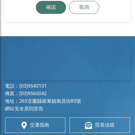
確認
取消
電話：
(03)9543131
傳真：(03)9565042
地址：
265宜蘭縣羅東鎮南昌街83號
網站安全原則宣告
交通指南
院長信箱