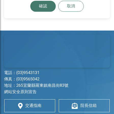
確認
取消
電話：
(03)9543131
傳真：(03)9565042
地址：
265宜蘭縣羅東鎮南昌街83號
網站安全原則宣告
交通指南
院長信箱