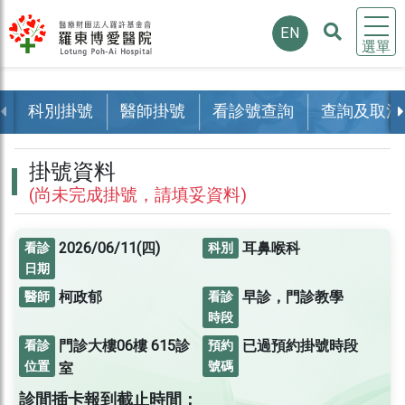
EN
選單
科別掛號
醫師掛號
看診號查詢
查詢及取消
掛號資料
(尚未完成掛號，請填妥資料)
2026/06/11(四)
耳鼻喉科
看診
科別
日期
柯政郁
早診，門診教學
醫師
看診
時段
門診大樓06樓
615診
已過預約掛號時段
看診
預約
位置
號碼
室
診間插卡報到截止時間：